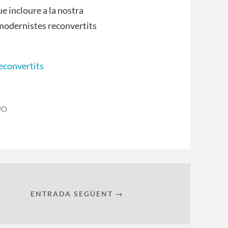
ue incloure a la nostra
s modernistes reconvertits
econvertits
UO
ENTRADA SEGÜENT →