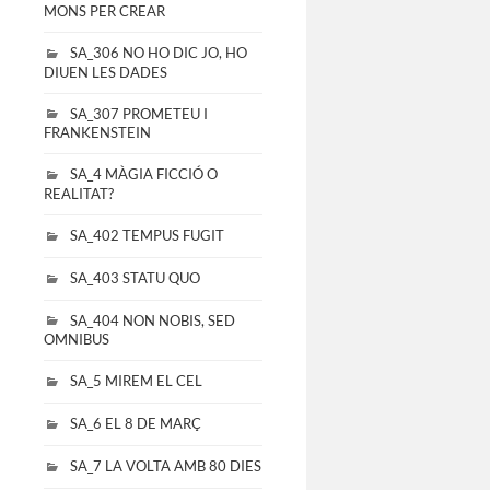
MONS PER CREAR
SA_306 NO HO DIC JO, HO
DIUEN LES DADES
SA_307 PROMETEU I
FRANKENSTEIN
SA_4 MÀGIA FICCIÓ O
REALITAT?
SA_402 TEMPUS FUGIT
SA_403 STATU QUO
SA_404 NON NOBIS, SED
OMNIBUS
SA_5 MIREM EL CEL
SA_6 EL 8 DE MARÇ
SA_7 LA VOLTA AMB 80 DIES