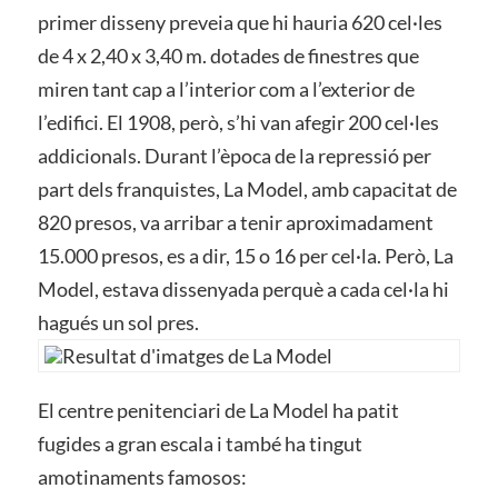
primer disseny preveia que hi hauria 620 cel·les
de 4 x 2,40 x 3,40 m. dotades de finestres que
miren tant cap a l’interior com a l’exterior de
l’edifici. El 1908, però, s’hi van afegir 200 cel·les
addicionals. Durant l’època de la repressió per
part dels franquistes, La Model, amb capacitat de
820 presos, va arribar a tenir aproximadament
15.000 presos, es a dir, 15 o 16 per cel·la. Però, La
Model, estava dissenyada perquè a cada cel·la hi
hagués un sol pres.
El centre penitenciari de La Model ha patit
fugides a gran escala i també ha tingut
amotinaments famosos: