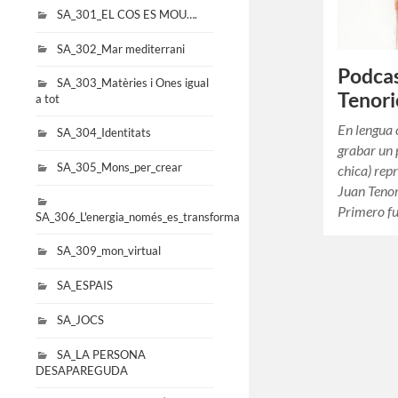
SA_301_EL COS ES MOU….
SA_302_Mar mediterrani
Podcas
SA_303_Matèries i Ones igual
Tenori
a tot
En lengua 
SA_304_Identitats
grabar un 
SA_305_Mons_per_crear
chica) rep
Juan Tenor
Primero f
SA_306_L'energia_només_es_transforma
SA_309_mon_virtual
SA_ESPAIS
SA_JOCS
SA_LA PERSONA
DESAPAREGUDA