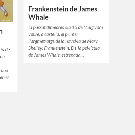
Frankenstein de James
Whale
El passat dimecres dia 16 de Maig vam
n
veure, a castellà, el primer
llargmetratge de la novel·la de Mary
Shelley; Frankenstein. En la pel·lícula
ria de
de James Whale, estrenada…
ones
s una
en el