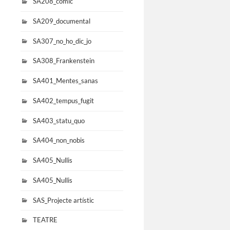
SA208_comic
SA209_documental
SA307_no_ho_dic_jo
SA308_Frankenstein
SA401_Mentes_sanas
SA402_tempus_fugit
SA403_statu_quo
SA404_non_nobis
SA405_Nullis
SA405_Nullis
SAS_Projecte artístic
TEATRE