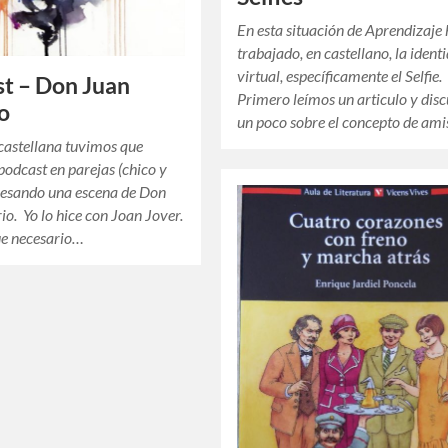
En esta situación de Aprendizaj
trabajado, en castellano, la ident
virtual, específicamente el Selfie.
t – Don Juan
Primero leímos un articulo y dis
o
un poco sobre el concepto de am
castellana tuvimos que
podcast en parejas (chico y
resando una escena de Don
io. Yo lo hice con Joan Jover.
ue necesario…