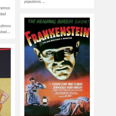
populares. …
e hemos
idad
cutimos
istad….