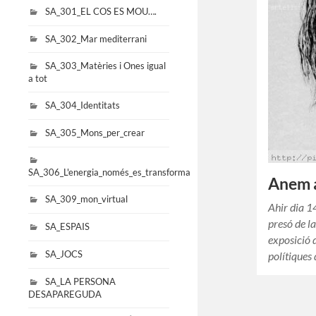
SA_301_EL COS ES MOU….
SA_302_Mar mediterrani
SA_303_Matèries i Ones igual
a tot
SA_304_Identitats
SA_305_Mons_per_crear
SA_306_L'energia_només_es_transforma
Anem a
SA_309_mon_virtual
Ahir dia 1
presó de l
SA_ESPAIS
exposició 
SA_JOCS
polítiques 
SA_LA PERSONA
DESAPAREGUDA