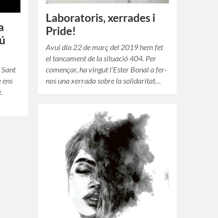
Laboratoris, xerrades i
a
Pride!
bú
Avui dia 22 de març del 2019 hem fet
el tancament de la situació 404. Per
e Sant
començar, ha vingut l’Ester Bonal a fer-
 ens
nos una xerrada sobre la solidaritat…
.