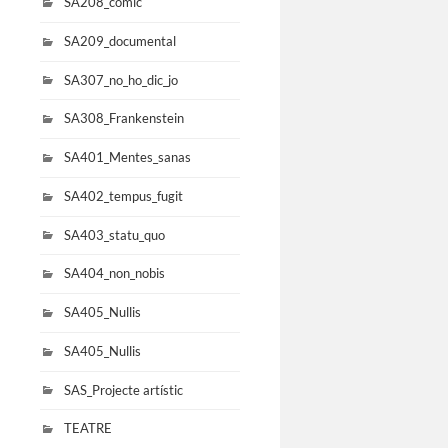
SA208_comic
SA209_documental
SA307_no_ho_dic_jo
SA308_Frankenstein
SA401_Mentes_sanas
SA402_tempus_fugit
SA403_statu_quo
SA404_non_nobis
SA405_Nullis
SA405_Nullis
SAS_Projecte artístic
TEATRE