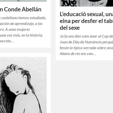
n Conde Abellán
L’educació sexual, un
e castellano hemos estudiado,
eina per desfer el ta
uación de aprendizaje, a las
del sexe
ro. A unas mujeres
una vez más, en la historia.
Ja fa uns dies vam anar al Cap d
concreto…
Joan de Déu de Numància perquè
fessin la típica xerrada sobre sexe
Abans de res ens van…