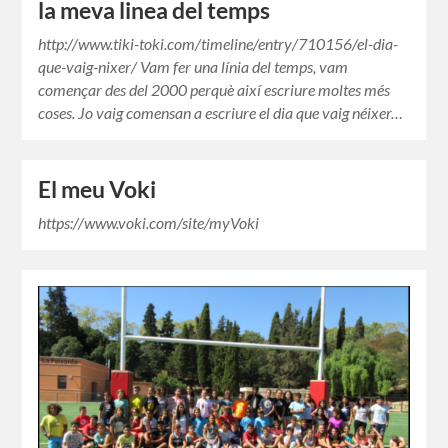
la meva linea del temps
http://www.tiki-toki.com/timeline/entry/710156/el-dia-
que-vaig-nixer/ Vam fer una línia del temps, vam
començar des del 2000 perquè així escriure moltes més
coses. Jo vaig comensan a escriure el dia que vaig néixer…
El meu Voki
https://www.voki.com/site/myVoki