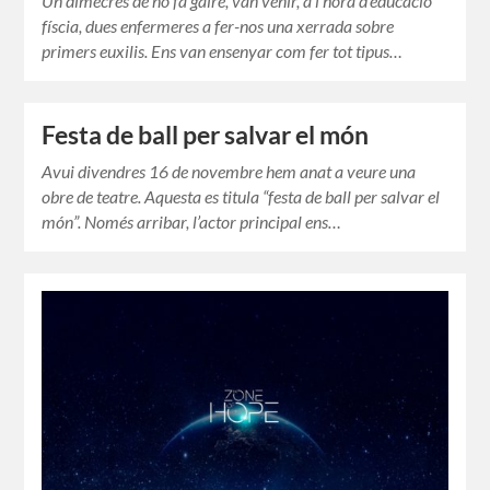
Un dimecres de no fa gaire, van venir, a l’hora d’educació
físcia, dues enfermeres a fer-nos una xerrada sobre
primers euxilis. Ens van ensenyar com fer tot tipus…
Festa de ball per salvar el món
Avui divendres 16 de novembre hem anat a veure una
obre de teatre. Aquesta es titula “festa de ball per salvar el
món”. Només arribar, l’actor principal ens…