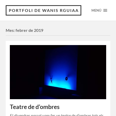
PORTFOLI DE WANIS RGUIAA
MENÚ
Mes:
febrer de 2019
Teatre de d’ombres
El divendres passat vam fer un teatre de d’ombres tots els