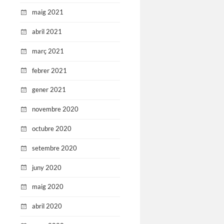
maig 2021
abril 2021
març 2021
febrer 2021
gener 2021
novembre 2020
octubre 2020
setembre 2020
juny 2020
maig 2020
abril 2020